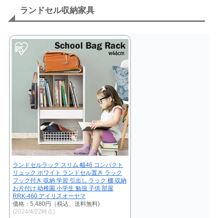
ランドセル収納家具
ランドセルラック スリム 幅46 コンパクト
リュック ホワイト ランドセル置き ラック
フック付き 収納 学習 引出し ラック 棚 収納
お片付け 幼稚園 小学生 勉強 子供 部屋
RRK-460 アイリスオーヤマ
価格：5,480円（税込、送料無料)
(2024/4/22時点)