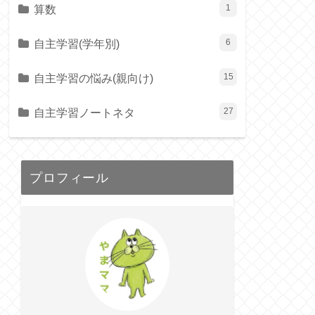
算数
1
自主学習(学年別)
6
自主学習の悩み(親向け)
15
自主学習ノートネタ
27
プロフィール