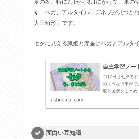
夏の夜、特に7月から8月にかけて、東の
す。ベガ、アルタイル、デネブが見つか
大三角形」です。
七夕に見える織姫と彦星はベガとアルタ
自主学習ノー
7月7日は七夕で
のような行事がで
源と風習をまとめ
事？ 七夕によく食
jishugaku.com
面白い豆知識