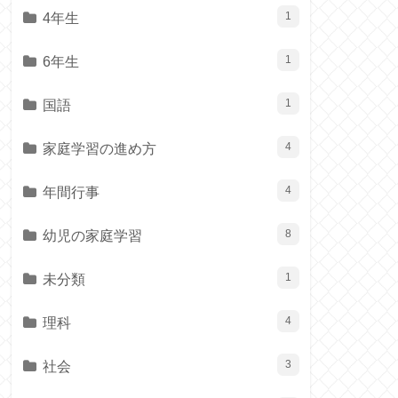
4年生
1
6年生
1
国語
1
家庭学習の進め方
4
年間行事
4
幼児の家庭学習
8
未分類
1
理科
4
社会
3